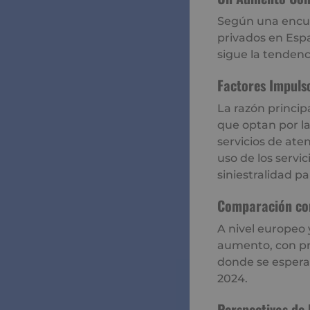
Según una encue
privados en Esp
sigue la tendenc
Factores Impuls
La razón princip
que optan por la
servicios de at
uso de los servi
siniestralidad p
Comparación co
A nivel europeo 
aumento, con pre
donde se espera
2024.
Perspectivas de