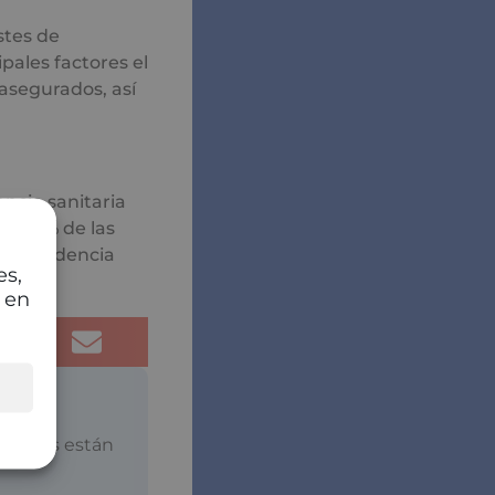
stes de
pales factores el
 asegurados, así
encia sanitaria
 el 41% de las
una tendencia
es,
 en
atorios están