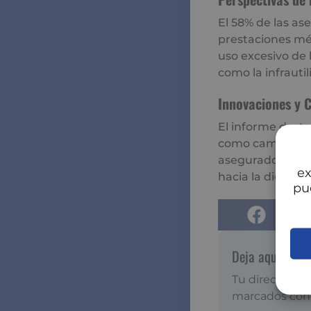
El 58% de las as
prestaciones méd
uso excesivo de 
como la infrautil
Innovaciones y 
El informe desta
como cambios sig
aseguradoras aña
ex
hacia la digitali
pu
Deja aquí tu c
Tu dirección d
marcados co