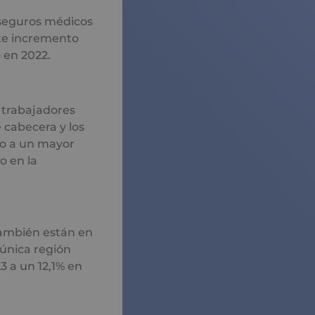
 seguros médicos
te incremento
 en 2022.
 trabajadores
 cabecera y los
do a un mayor
o en la
también están en
 única región
 a un 12,1% en