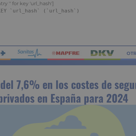
ry '' for key 'url_hash']
KEY `url_hash` (`url_hash`)
OT
del 7,6% en los costes de segu
privados en España para 2024