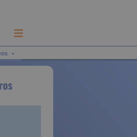
ROS
ros