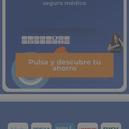
seguro médico
de copagos
limitados
Pulsa y descubre tu
ahorro