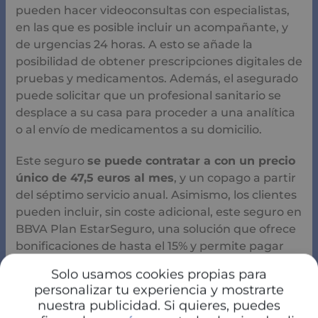
pueden hacer videoconsultas con especialistas,
en las que es posible incluir un acompañante, y
de urgencias 24 horas. A esto se añade la
posibilidad de obtener prescripciones digitales de
pruebas y medicamentos. Además, el asegurado
puede solicitar que un profesional sanitario se
desplace a su casa para proceder a una analítica
o al envío de medicamentos a su domicilio.
Este seguro
se puede contratar a con un precio
único de 47,5 euros al mes
, y un copago a partir
del séptimo servicio anual. Asimismo, los clientes
pueden incluir, sin coste adicional, este seguro en
BBVA Plan EstarSeguro, una solución que ofrece
bonificaciones de hasta el 15% y permite pagar
mes a mes sus seguros de hogar, auto, salud,
Solo usamos cookies propias para
vida o incapacidad laboral para autónomos.
personalizar tu experiencia y mostrarte
nuestra publicidad. Si quieres, puedes
Con este seguro, los clientes de BBVA tienen