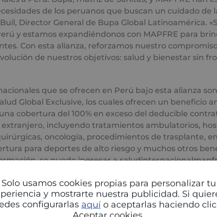
cesidades de los peruanos que buscan un cuidado de la
 Buil, Director General de Bupa Global Latinoamérica. 
Perú y estamos expandiéndonos con MAPFRE para brin
lientes. Con esta alianza, reforzamos nuestro compromiso
evolución de nuestros objetivos: salud y bienestar sin fr
nacionales que se ofrecen en Perú bajo esta alianza son
Salud Global Exclusive, los cuales ofrecen un beneficio 
 una cobertura del 100% en exceso del deducible contr
 extranjero, incluyendo tratamientos ambulatorios, hosp
quirúrgicas, oncología, procedimientos de trasplante,
rtura para deportes de alto riesgo y muchos otros bene
ormación, se puede ingresar a saludinternacionalmapfr
mplementa con una red médica internacional de primer 
Solo usamos cookies propias para personalizar tu
tema digital de prevención y seguimiento de la salud l
periencia y mostrarte nuestra publicidad. Si quier
edes configurarlas
aquí
o aceptarlas haciendo clic
riz de Sanitas, y MAPFRE, la mayor aseguradora de Lat
Aceptar cookies.
 mercados de la región, se han unido primero en Perú y