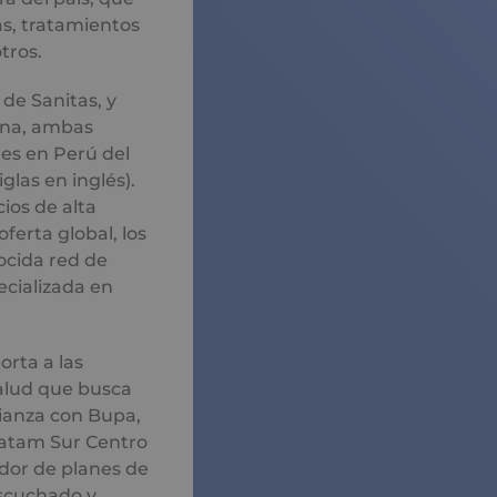
as, tratamientos
tros.
de Sanitas, y
ina, ambas
tes en Perú del
glas en inglés).
cios de alta
ferta global, los
cida red de
cializada en
orta a las
alud que busca
ianza con Bupa,
Latam Sur Centro
dor de planes de
escuchado y