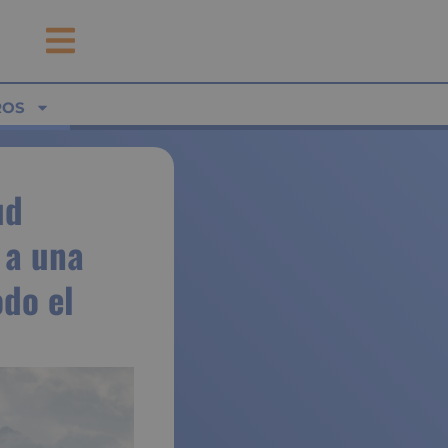
ROS
ud
 a una
do el