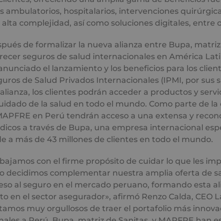
os ambulatorios, hospitalarios, intervenciones quirúrgic
 alta complejidad, así como soluciones digitales, entre o
ués de formalizar la nueva alianza entre Bupa, matriz 
ecer seguros de salud internacionales en América Lat
unciado el lanzamiento y los beneficios para los clien
guros de Salud Privados Internacionales (IPMI, por sus si
alianza, los clientes podrán acceder a productos y servi
cuidado de la salud en todo el mundo. Como parte de la o
APFRE en Perú tendrán acceso a una extensa y recono
icos a través de Bupa, una empresa internacional espe
e a más de 43 millones de clientes en todo el mundo.
jamos con el firme propósito de cuidar lo que les imp
so decidimos complementar nuestra amplia oferta de s
eso al seguro en el mercado peruano, formando esta al
to en el sector asegurador», afirmó Renzo Calda, CEO 
amos muy orgullosos de traer el portafolio más innova
onales a Perú. Bupa, matriz de Sanitas, y MAPFRE han 