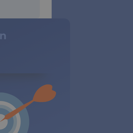
un
dos