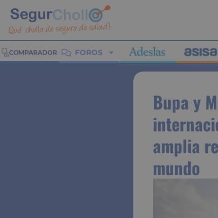
FOROS
Bupa y M
internaci
amplia r
mundo