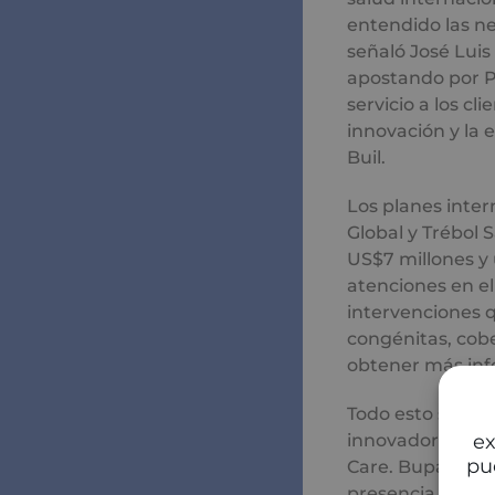
entendido las ne
señaló José Luis
apostando por 
servicio a los c
innovación y la 
Buil.
Los planes inter
Global y Trébol 
US$7 millones y
atenciones en el
intervenciones 
congénitas, cobe
obtener más inf
Todo esto se co
innovador ecosis
ex
pu
Care. Bupa, mat
presencia en 17