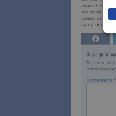
expandirse a otr
región de Améri
países. La alian
compromiso de a
Deja aquí tu c
Tu dirección d
marcados co
Comentario
*