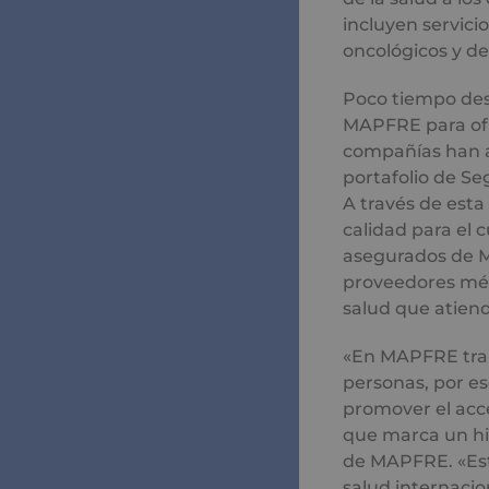
incluyen servici
oncológicos y de
Poco tiempo desp
MAPFRE para ofr
compañías han an
portafolio de Se
A través de esta 
calidad para el 
asegurados de M
proveedores méd
salud que atiend
«En MAPFRE traba
personas, por e
promover el acc
que marca un hi
de MAPFRE. «Est
salud internaci