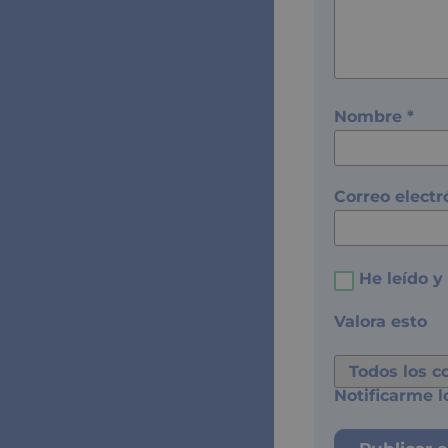
Nombre
*
Correo elect
He leído y
Valora esto
Notificarme l