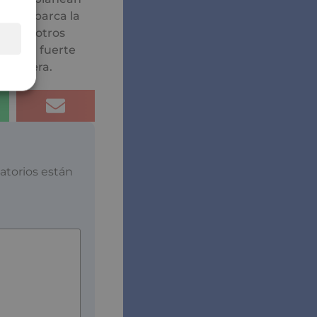
anza abarca la
as en otros
ando el fuerte
duradera.
atorios están