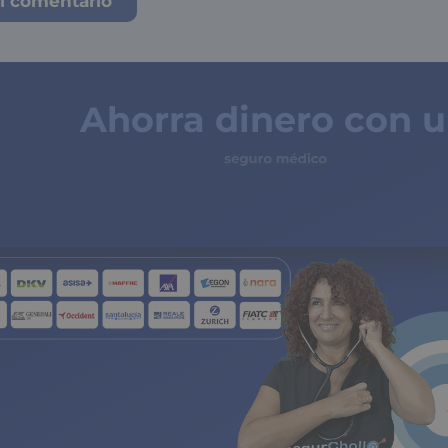
Ahorra dinero con 
seguro médico
de copagos limita