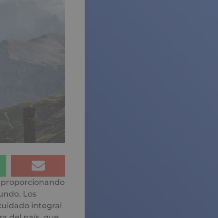
, proporcionando
undo. Los
cuidado integral
ra del país, que