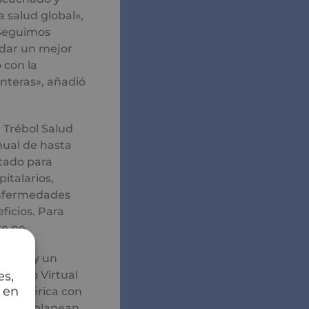
 salud global»,
«Seguimos
dar un mejor
 con la
onteras», añadió
 Trébol Salud
anual de hasta
atado para
italarios,
 enfermedades
ficios. Para
e.pe.
nivel y un
lamado Virtual
es,
 en
inoamérica con
 luego planean