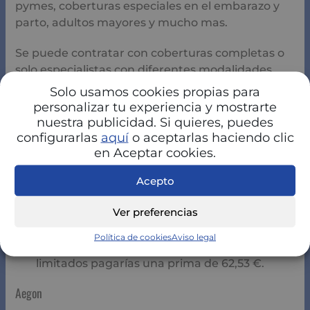
pymes, coberturas especiales en el embarazo y
parto, adultos mayores y mucho mas.
Se puede contratar con coberturas completas o
solo especialistas con diferentes modalidades.
Solo usamos cookies propias para
Ejemplo.
Si tienes 40 años y quisieras contratar
personalizar tu experiencia y mostrarte
Sanitas
tendrías diferentes opciones:
nuestra publicidad. Si quieres, puedes
configurarlas
aquí
o aceptarlas haciendo clic
Solo especialistas pagarías una prima de 39,15
en Aceptar cookies.
€.
Seguro médico completo con copagos
Acepto
pagarías una prima de 53,89 €.
Ver preferencias
Seguro médico completo sin copagos
pagarías una prima de 75,49 €.
Política de cookies
Aviso legal
Seguro médico completo con copagos
limitados pagarías una prima de 62,53 €.
Aegon