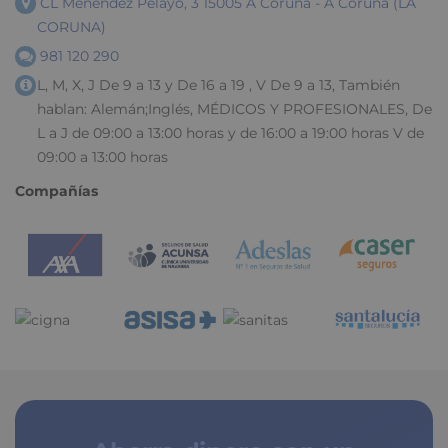
CL Menéndez Pelayo, 3 15005 A Coruña - A Coruña (LA
CORUNA)
981 120 290
L, M, X, J De 9 a 13 y De 16 a 19 , V De 9 a 13, También
hablan: Alemán;Inglés, MÉDICOS Y PROFESIONALES, De
L a J de 09:00 a 13:00 horas y de 16:00 a 19:00 horas V de
09:00 a 13:00 horas
Compañías