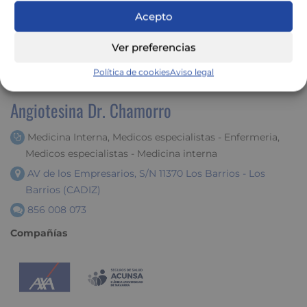
Acepto
Ver preferencias
Política de cookies
Aviso legal
Angiotesina Dr. Chamorro
Medicina Interna, Medicos especialistas - Enfermeria,
Medicos especialistas - Medicina interna
AV de los Empresarios, S/N 11370 Los Barrios - Los
Barrios (CADIZ)
856 008 073
Compañías