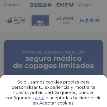
Ahorra dinero con un
seguro médico
de copagos limitados
Solo usamos cookies propias para
personalizar tu experiencia y mostrarte
nuestra publicidad. Si quieres, puedes
configurarlas
aquí
o aceptarlas haciendo clic
Pulsa y descubre tu
en Aceptar cookies.
ahorro