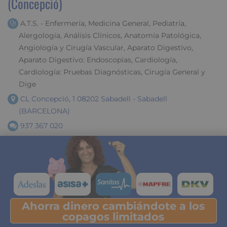
(Concepció)
A.T.S. - Enfermería, Medicina General, Pediatría,
Alergología, Análisis Clínicos, Anatomía Patológica,
Angiología y Cirugía Vascular, Aparato Digestivo,
Aparato Digestivo: Endoscopias, Cardiología,
Cardiología: Pruebas Diagnósticas, Cirugía General y
Dige
CL Concepció, 1 08202 Sabadell - Sabadell
(BARCELONA)
937 367 020
Compañías
Ahorra dinero cambiándote a los
Pulsa y descubre tu ahorro
copagos limitados
ARACAB