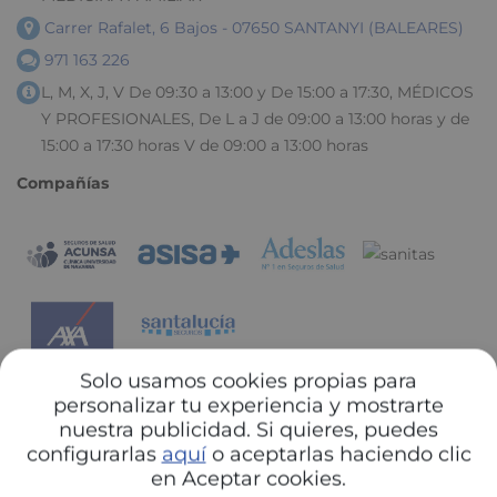
Carrer Rafalet, 6 Bajos - 07650 SANTANYI (BALEARES)
971 163 226
L, M, X, J, V De 09:30 a 13:00 y De 15:00 a 17:30, MÉDICOS
Y PROFESIONALES, De L a J de 09:00 a 13:00 horas y de
15:00 a 17:30 horas V de 09:00 a 13:00 horas
Compañías
Solo usamos cookies propias para
personalizar tu experiencia y mostrarte
Amengual Ferrer,Maria
nuestra publicidad. Si quieres, puedes
configurarlas
aquí
o aceptarlas haciendo clic
Atencion primaria - Medicina general, Medicina General,
en Aceptar cookies.
MEDICINA FAMILIAR