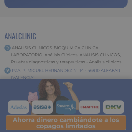
ANALCLINIC
ANALISIS CLINICOS-BIOQUIMICA CLINICA-
LABORATORIO, Análisis Clínicos, ANALISIS CLINICOS,
Pruebas diagnosticas y terapeuticas - Analisis clinicos
PZA. P. MIGUEL HERNANDEZ Nº 14 - 46910 ALFAFAR
(VALENCIA)
963 751 599
LABORATORIOS
Compañías
Ahorra dinero cambiándote a los
Pulsa y descubre tu ahorro
copagos limitados