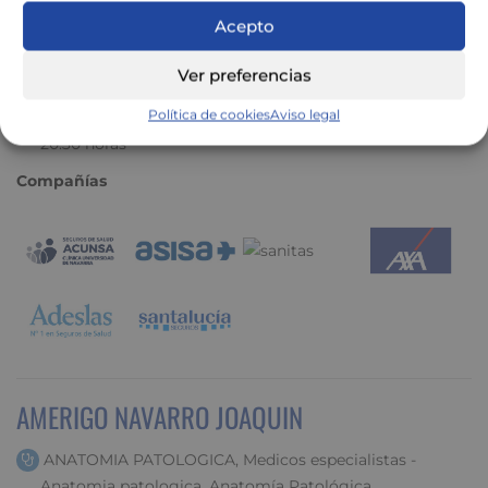
Acepto
Carrer La Marina, 17 (Cala Figuera) - 07659 SANTANYI
(BALEARES)
Ver preferencias
971 645 050
Política de cookies
Aviso legal
MÉDICOS Y PROFESIONALES, L y de X a V de 18:00 a
20:30 horas
Compañías
AMERIGO NAVARRO JOAQUIN
ANATOMIA PATOLOGICA, Medicos especialistas -
Anatomia patologica, Anatomía Patológica