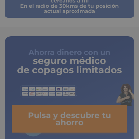
cercanos a mi
En el radio de 30kms de tu posición
actual aproximada
Ahorra dinero con un
seguro médico
de copagos limitados
Pulsa y descubre tu
ahorro