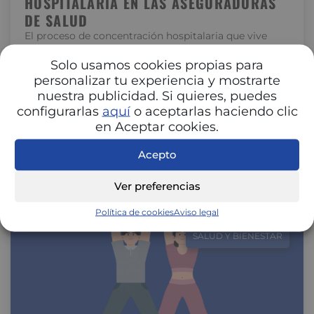
HOSPITALARIA EN LAS ASEGURADORAS
DE SALUD
El proceso de concentración hospitalaria que vive
España está transformando la relación entre
hospitales y aseguradoras. La unión de centros…
Solo usamos cookies propias para
personalizar tu experiencia y mostrarte
nuestra publicidad. Si quieres, puedes
configurarlas
aquí
o aceptarlas haciendo clic
en Aceptar cookies.
Acepto
Ver preferencias
Política de cookies
Aviso legal
SALUD Y BIENESTAR