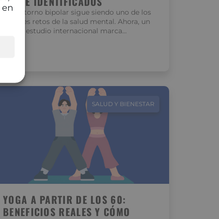
CLAVE IDENTIFICADOS
 en
El trastorno bipolar sigue siendo uno de los
grandes retos de la salud mental. Ahora, un
nuevo estudio internacional marca…
SALUD Y BIENESTAR
YOGA A PARTIR DE LOS 60:
BENEFICIOS REALES Y CÓMO