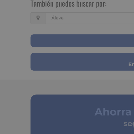
También puedes buscar por:
Álava
En
Ahorra
segu