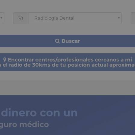
Radiología Dental
Buscar
Encontrar centros/profesionales cercanos a mi
 el radio de 30kms de tu posición actual aproxim
 dinero con un
ro médico