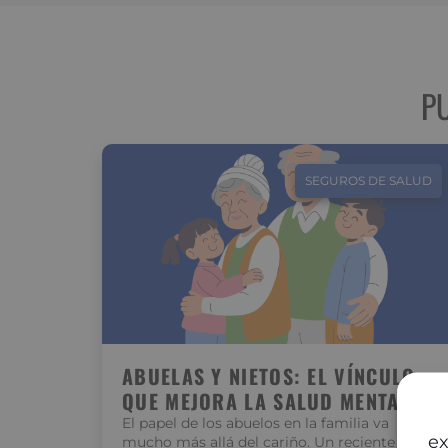
P
SEGUROS DE SALUD
ABUELAS Y NIETOS: EL VÍNCULO
QUE MEJORA LA SALUD MENTAL
El papel de los abuelos en la familia va
ex
mucho más allá del cariño. Un reciente