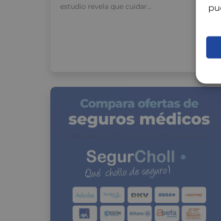
estudio revela que cuidar…
pu