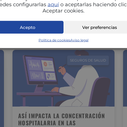
Adaptar la alimentación a cada fase del ciclo
edes configurarlas
aquí
o aceptarlas haciendo clic
menstrual puede marcar una gran diferencia
Aceptar cookies.
en tu energía, estado de ánimo…
Acepto
Ver preferencias
Política de cookies
Aviso legal
SEGUROS DE SALUD
ASÍ IMPACTA LA CONCENTRACIÓN
HOSPITALARIA EN LAS