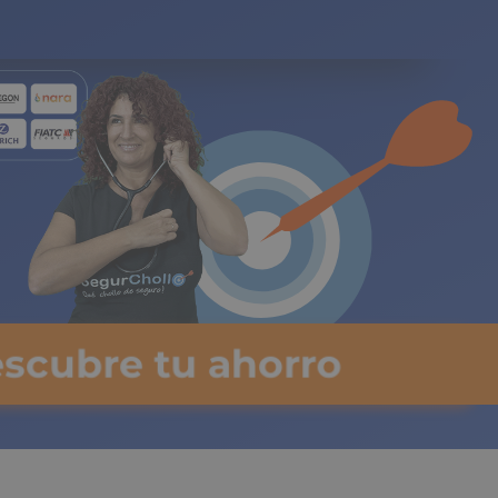
gos limitados
escubre tu ahorro