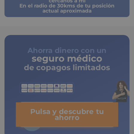
cercanos a mi
En el radio de 30kms de tu posición
actual aproximada
Ahorra dinero con un
seguro médico
de copagos limitados
Pulsa y descubre tu
ahorro