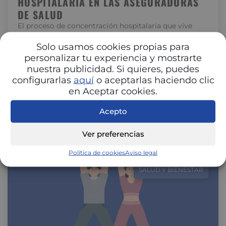
HOSPITALARIA EN LAS ASEGURADORAS
DE SALUD
El proceso de concentración hospitalaria que vive
España está transformando la relación entre
hospitales y aseguradoras. La unión de centros…
Solo usamos cookies propias para
personalizar tu experiencia y mostrarte
nuestra publicidad. Si quieres, puedes
configurarlas
aquí
o aceptarlas haciendo clic
en Aceptar cookies.
Acepto
Ver preferencias
Política de cookies
Aviso legal
SALUD Y BIENESTAR