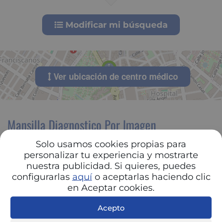
Modificar mi búsqueda
Ver ubicación de centro médico
Mansilla Diagnostico Por Imagen
Solo usamos cookies propias para
Radiología Convencional, Ecografías, Mamografías,
personalizar tu experiencia y mostrarte
Resonancia Magnética Nuclear
nuestra publicidad. Si quieres, puedes
AVENIDA ESPAÑA 13 - 02002 Albacete (ALBACETE )
configurarlas
aquí
o aceptarlas haciendo clic
967 224 070
en Aceptar cookies.
Consulta previa peticion de cita
Acepto
Compañías