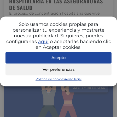
HOSPITALARIA EN LAS ASEGURADORAS
DE SALUD
El proceso de concentración hospitalaria que vive
España está transformando la relación entre
hospitales y aseguradoras. La unión de centros…
Solo usamos cookies propias para
personalizar tu experiencia y mostrarte
nuestra publicidad. Si quieres, puedes
configurarlas
aquí
o aceptarlas haciendo clic
en Aceptar cookies.
Acepto
Ver preferencias
Política de cookies
Aviso legal
SALUD Y BIENESTAR