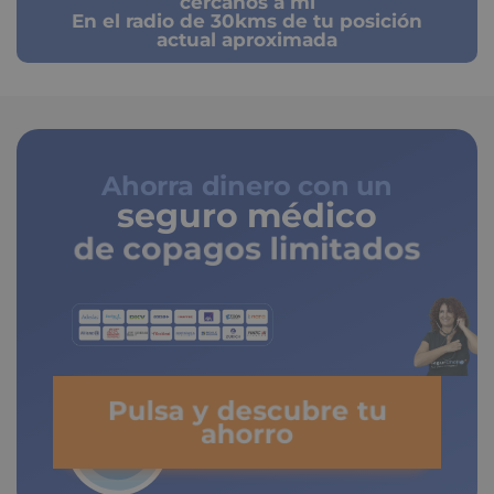
cercanos a mi
En el radio de 30kms de tu posición
actual aproximada
Ahorra dinero con un
seguro médico
de copagos limitados
Pulsa y descubre tu
ahorro