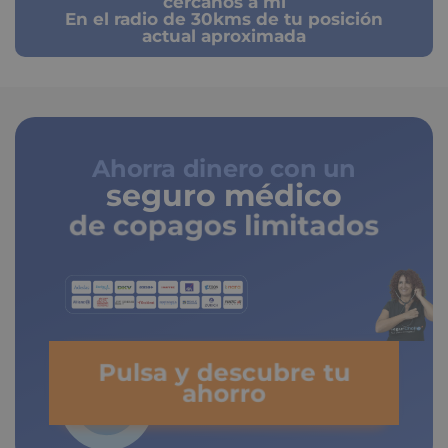
cercanos a mi
En el radio de 30kms de tu posición
actual aproximada
Ahorra dinero con un
seguro médico
de copagos limitados
Pulsa y descubre tu
ahorro