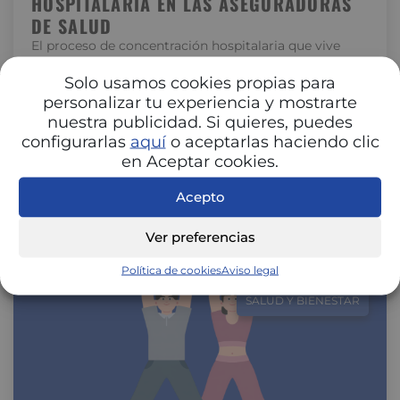
HOSPITALARIA EN LAS ASEGURADORAS
DE SALUD
El proceso de concentración hospitalaria que vive
España está transformando la relación entre
hospitales y aseguradoras. La unión de centros…
Solo usamos cookies propias para
personalizar tu experiencia y mostrarte
nuestra publicidad. Si quieres, puedes
configurarlas
aquí
o aceptarlas haciendo clic
en Aceptar cookies.
Acepto
Ver preferencias
Política de cookies
Aviso legal
SALUD Y BIENESTAR