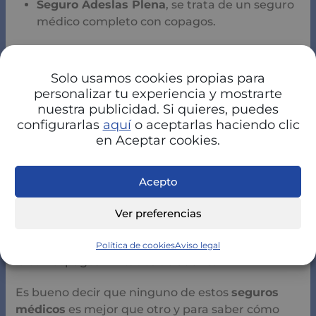
Seguro Adeslas Plena
, se trata de un seguro
médico completo con copagos.
Ejemplo.
Si tienes 47 años y quieres contratar
este seguro, tendría una prima de 69 €.
Solo usamos cookies propias para
personalizar tu experiencia y mostrarte
Seguro Adeslas Plus
, es un seguro médico
nuestra publicidad. Si quieres, puedes
sin copagos.
configurarlas
aquí
o aceptarlas haciendo clic
en Aceptar cookies.
Ejemplo:
Considerando el caso anterior, pagarías
una prima de 69 €.
Acepto
Seguros Adeslas Vital
, es un seguro con
Ver preferencias
copagos limitados.
Ejemplo:
En este caso pagarías una prima de 49
Política de cookies
Aviso legal
€ con copagos limitados de 300 €.
Es bueno decir que ninguno de estos
seguros
médicos
es mejor que otro y para saber cómo