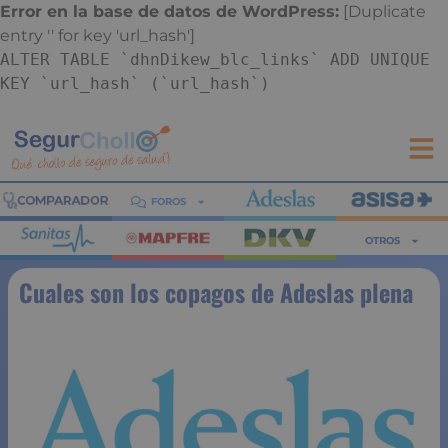
Error en la base de datos de WordPress:
[Duplicate
entry '' for key 'url_hash']
ALTER TABLE `dhnDikew_blc_links` ADD UNIQUE
KEY `url_hash` (`url_hash`)
FOROS
OTROS
Cuales son los copagos de Adeslas plena