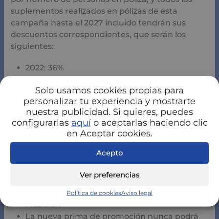
suplementos realizados en pólizas de esta
campaña hasta el 2027 incluido tendrán sus
descuentos correspondientes, que serán los
siguientes:
2022: 36%
2023: 30%
Solo usamos cookies propias para
2024: 24%
personalizar tu experiencia y mostrarte
2025: 18%
nuestra publicidad. Si quieres, puedes
2026: 12%
configurarlas
aquí
o aceptarlas haciendo clic
2027: 6%
en Aceptar cookies.
La póliza podrá modificarse, refiriéndonos a un
Acepto
update de producto, siempre y cuando se
cumplan estas condiciones:
Ver preferencias
Provengan de cualquier modalidad de DKV
Política de cookies
Aviso legal
Modular.
La nueva prima de promoción nunca podrá