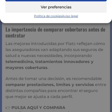
provincia de Barcelona
Ver preferencias
Esta iniciativa busca facilitar el acceso a la
Política de cookies
Aviso legal
sanidad privada y apoyar a su red de mediación.
La importancia de comparar coberturas antes de
contratar
Las mejoras introducidas por Fiatc reflejan cómo
las aseguradoras van adaptando sus seguros de
salud a nuevas necesidades, incorporando
telemedicina, tratamientos innovadores y
mayores coberturas
.
Antes de tomar una decisión, es recomendable
comparar prestaciones, límites y servicios
entre
distintas compañías para encontrar el seguro
que mejor se ajusta a cada perfil.
👉
PULSA AQUÍ Y COMPARA