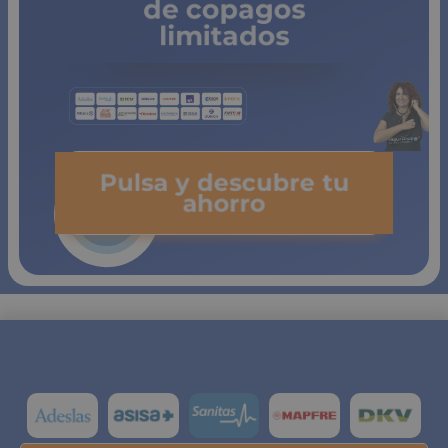
El titular suena un tanto apocalíptico pero no hace falta
alarmarse. No creo que vaya a decir nada que ya no
sepamos, si acaso algún detalle extra para hacer del
verano uno más cómodo para todos – y seguro, qué
remedio -, siendo este uno marcado por una pandemia
histórica que hace menos de un mes nos tenía
encerrados en casa. Porque la pandemia sigue allí,
aunque el bamboleo de cifras dadas por el gobierno
haya desatado la brújula de la inseguridad y ya no
sepamos distinguir lo real de lo ficticio, hasta el punto de
que no estamos del todo convencidos de saber en qué
mundo vivimos con exactitud. Una de las
preocupaciones más valoradas por los españoles en lo
que respecta a este verano es precisamente la de que
sus hijos disfruten de las vacaciones en un ambiente
agradable, relajado y seguro. Y es posible, aunque
quizás haya que hacer algún esfuerzo extra. Aquí van