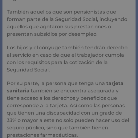
Los hijos y el cónyuge también tendrán derecho al
servicio en caso de que el trabajador cumpla con los
requisitos para la cotización de la Seguridad Social.
Por su parte, la persona que tenga una
tarjeta
sanitaria
también se encuentra asegurada y tiene
acceso a los derechos y beneficios que corresponde a la
tarjeta. Así como las personas que tienen una
discapacidad con un grado de 33% o mayor a este no
solo pueden hacer uso del seguro público, sino que
también tienen prestaciones farmacéuticas.
Seguros de salud privado
En lo que respecta a los
seguros médicos privados
éstos si son universales
. En caso de que no tengas el
acceso al sistema sanitario público o te sea necesario
otras atenciones médicas puedes afiliarte a un seguro
privado y obtener una póliza de seguro.