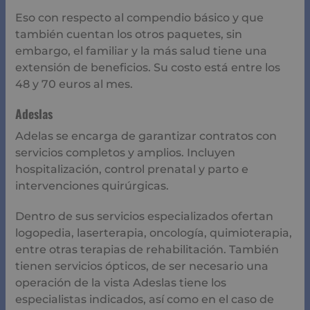
Adeslas tiene los especialistas indicados, así como en el
caso de médula osea.
Sus costos varían según el plan, entre los 16,20 euros a
los 55 euros. Es una compañía con servicios
internacionales.
Asisa
Ésta aseguradora se especializa en pólizas familiares,
aunque también realizan contratos que se ajustan a tus
necesidades.
Se preocupan por acreditar el capital conveniente para
compensar la falta de ingresos. También tienen planes
para cubrir prestamos e hipotecas.
Dentro de los seguros que ofrece están:
Vida tranquilidad, para la estabilidad económica.
Vida mujer, especialmente para mujeres y en un