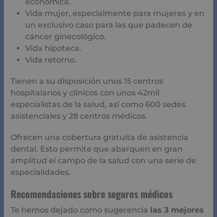
sus servicios estas son: Mapfre, Aegon, Fiatc, Asefa,
Divina Pastora, DKV y otros.
Debes tomar en cuenta que antes de considerar alguna
compañía es importante que evalúes tus necesidades y
prioridades bien sea que desees un servicio único,
familiar, plus u otro.
Los seguros médicos son una inversión preventiva para
con nuestra salud, pero también pueden ser de gran
ayuda en caso de emergencia. Contar con el sistema
público y privado no está de más, pero debes evaluar
muy bien el seguro médico privado.
Dentro de ello toma en cuenta el tipo de cobertura,
estas pueden ser:
Con copago.
Sin copago.
Con o sin hospitalización.