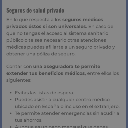
Contar con
una aseguradora te permite extender tus
beneficios médicos
, entre ellos los siguientes:
Evitas las listas de espera.
Puedes asistir a cualquier centro médico ubicado en
España o incluso en el extranjero.
Te permite atender emergencias sin acudir a tus
ahorros.
Aunque es un pago mensual que debes realizar, es
una inversión que no supera los 60 euros
mensuales dependiendo del tipo de póliza que
tengas.
Dispones de un paquete de beneficios médicos
tales como: tratamientos, exámenes médicos,
medicamentos, entre otros.
Tienes la disponibilidad de un seguro dental.
Las mujeres pueden contar con el test prenatal.
En caso de ser necesario una hospitalización
tendrías una habitación individual.