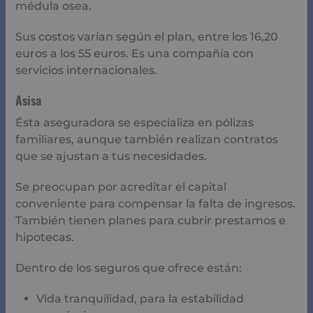
exclusivo caso para las que padecen de cáncer
ginecológico.
Vida hipoteca.
Vida retorno.
Tienen a su disposición unos 15 centros hospitalarios y
clínicos con unos 42mil especialistas de la salud, así
como 600 sedes asistenciales y 28 centros médicos.
Ofrecen una cobertura gratuita de asistencia dental. Esto
permite que abarquen en gran amplitud el campo de la
salud con una serie de especialidades.
Recomendaciones sobre seguros
médicos
Te hemos dejado como sugerencia
las 3 mejores
compañías aseguradoras,
sin embargo, en España
existen algunas otras que también son excelentes en