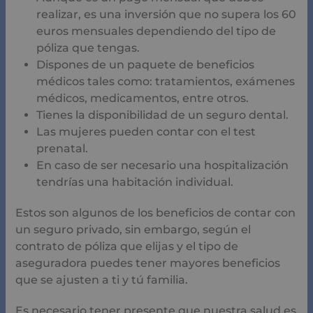
Estos son algunos de los beneficios de contar con un
seguro privado, sin embargo, según el contrato de póliza
que elijas y el tipo de aseguradora puedes tener
mayores beneficios que se ajusten a ti y tú familia.
Es necesario tener presente que nuestra salud es de lo
más importante como la de nuestros familiares, es por
ello que, aunque contemos con el servicio sanitario
público tener acceso a uno privado podría compensar
algunas otras áreas que no cubre el Sistema Nacional
de Salud.
Por tanto, ser precavidos y preventivos es sinónimo de
cuidado de nuestra salud, es por ello que te
presentamos los mejores seguros médicos de España.
Mejores seguros médicos
Dentro de las compañías aseguradoras del país las