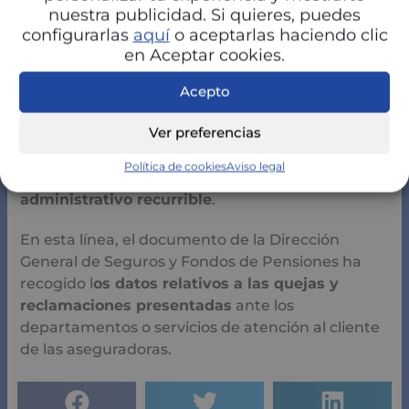
defensor del cliente de la compañía
con la que
nuestra publicidad. Si quieres, puedes
ha tenido el problema.
configurarlas
aquí
o aceptarlas haciendo clic
en Aceptar cookies.
Si la respuesta ha sido negativa o inexistente,
puede entonces acudir al servicio de
Acepto
reclamaciones del supervisor, que tras analizar
Ver preferencias
las alegaciones de ambas partes publicará su
informe final, no obstante
no tiene un carácter
Política de cookies
Aviso legal
vinculante ni la consideración de acto
administrativo recurrible
.
En esta línea, el documento de la Dirección
General de Seguros y Fondos de Pensiones ha
recogido l
os datos relativos a las quejas y
reclamaciones presentadas
ante los
departamentos o servicios de atención al cliente
de las aseguradoras.