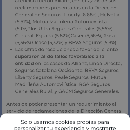
atención fueron Allianz, con el 7,27% de sus
reclamaciones presentadas en la Dirección
General de Seguros, Liberty (6,68%), Helvetia
(6,51%), Mutua Madrileña Automovilista
(6,1%,Plus Ultra Seguros Generales (5,95%),
Generali España (5,82%)Caser (5,56%), Asisa
(5,36%) Ocaso (5,32%) y BBVA Seguros (5,3%).
Las cifras de resoluciones a favor del cliente
superaron al de fallos favorables a la
entidad
en los casos de Allianz, Línea Directa,
Seguros Catalana Occidente, BBVA Seguros,
Liberty Seguros, Reale Seguros, Mutua
Madrileña Automovilística, RGA Seguros
Generales Rural, y GACM Seguros Generales.
Antes de poder presentar un requerimiento al
servicio de reclamaciones de la Dirección General
de Seguros, los usuarios deben dirigirse primero
Solo usamos cookies propias para
al d
epartamento de atención al cliente o al
personalizar tu experiencia y mostrarte