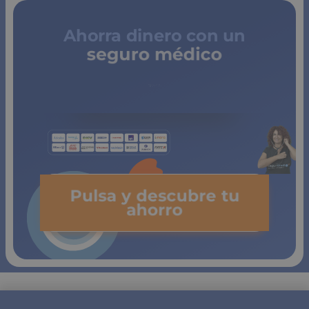
Ahorra dinero con un
seguro médico
de copagos
limitados
Pulsa y descubre tu
ahorro