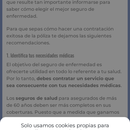
que resulte tan importante informarse para
saber cómo elegir el mejor seguro de
enfermedad.
Para que sepas cómo hacer una contratación
exitosa de la póliza te dejamos las siguientes
recomendaciones.
1. Identifica tus necesidades médicas
El objetivo del seguro de enfermedad es
ofrecerte utilidad en todo lo referente a tu salud.
Por lo tanto,
debes contratar un servicio que
sea consecuente con tus necesidades médicas
.
Los
seguros de salud
para asegurados de más
de 60 años deben ser más completos en sus
coberturas. Puesto que a medida que ganamos
más años aumenta nuestra vulnerabilidad y con
Solo usamos cookies propias para
esto vienen algunos riesgos.