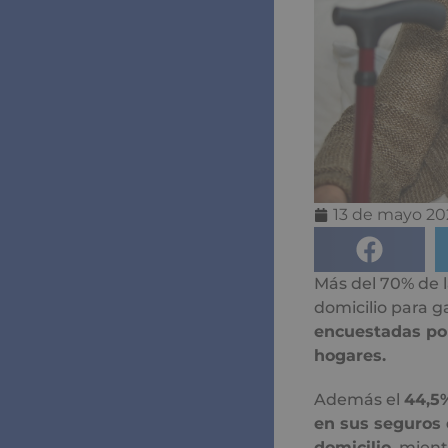
13 de mayo 20
Más del 70% de 
domicilio para g
encuestadas po
hogares.
Además el
44,5%
en sus seguros 
domicilio
, mien