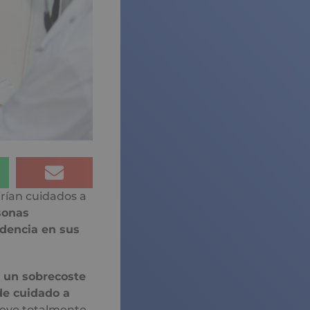
rían cuidados a
sonas
dencia en sus
r un sobrecoste
de cuidado a
uevo totalmente