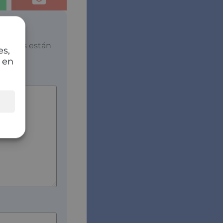
atorios están
es,
 en