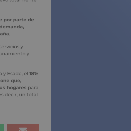
e por parte de
 demanda,
paña
.
ervicios y
pañamiento y
o y Esade, el
18%
pone que,
sus hogares
para
s decir, un total