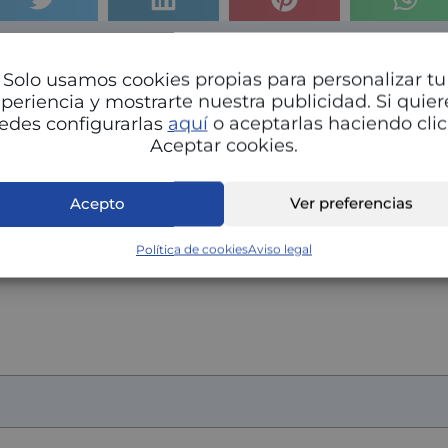
omentario pregunta o respuesta
Solo usamos cookies propias para personalizar tu
e correo electrónico no será publicada.
Los campos oblig
periencia y mostrarte nuestra publicidad. Si quier
n
*
edes configurarlas
aquí
o aceptarlas haciendo clic
Aceptar cookies.
Acepto
Ver preferencias
Política de cookies
Aviso legal