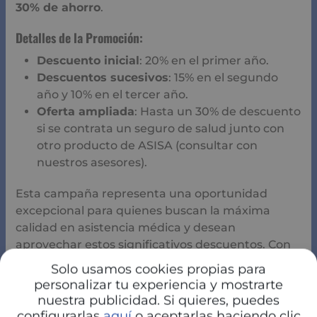
30% de ahorro
.
Detalles de la Promoción:
Descuento inicial
: 20% en el primer año.
Descuentos sucesivos
: 15% en el segundo
año y 10% en el tercer año.
Oferta ampliada
: Hasta un 30% de descuento
si se contrata un seguro de salud junto con
otro producto de ASISA (consultar con
nuestros asesores).
Esta campaña representa una oportunidad
excepcional para quienes buscan la máxima
calidad en asistencia médica y desean
aprovechar estos significativos descuentos. Con
ASISA, cuidar de tu salud y la de tu familia es más
Solo usamos cookies propias para
accesible y completo que nunca.
personalizar tu experiencia y mostrarte
nuestra publicidad. Si quieres, puedes
Para facilitar tu elección y asegurarte de que
configurarlas
aquí
o aceptarlas haciendo clic