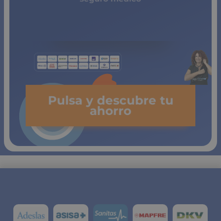
de copagos
limitados
Pulsa y descubre tu
ahorro