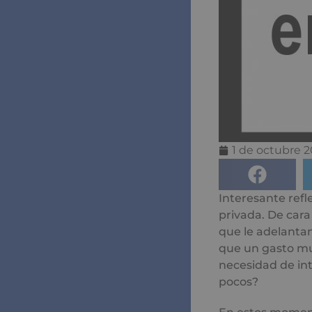
1 de octubre 2
Interesante refl
privada. De cara
que le adelantan
que un gasto muy
necesidad de in
pocos?