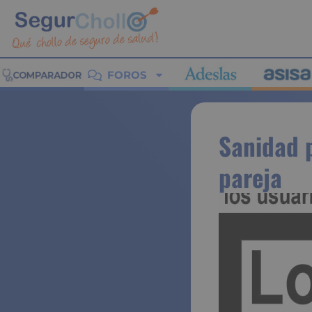
FOROS
Sanidad p
pareja