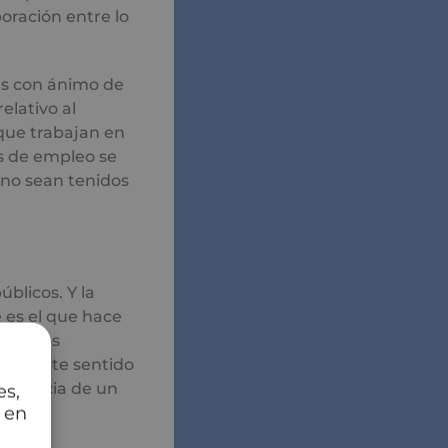
oración entre lo
es con ánimo de
elativo al
 que trabajan en
as de empleo se
 no sean tenidos
blicos. Y la
e es el que hace
e hemos
bles este sentido
s esencia de un
es,
 en