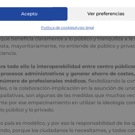
reconocimiento de la sanidad privada como parte de
, o la utilización de ésta como complementaria, por l
Acepto
Ver preferencias
que aporta al sistema
, la toma de decisiones basada en
parentes alejándose de ideologías, y la no discriminac
Política de cookies
Aviso legal
ánimo de lucro, conforman un marco de defensa y potenc
que beneficia claramente a lo público y tranquiliza a la
sta, mayoritariamente, no entiende de público y privad
ciencia.
ra todo ello la interoperabilidad entre centro público
 procesos administrativos y generar ahorro de costes,
 número de profesionales médicos
, flexibilizando la c
les, o la colaboración-implicación en la asunción de u
 paliativas, son algunas de las medidas que muchas ve
ente por ese empecinamiento en utilizar la ideología c
lo público y lo privado.
o país es modélico, y por eso la responsabilidad de los 
iendo, porque los ciudadanos lo necesitamos, y todos c