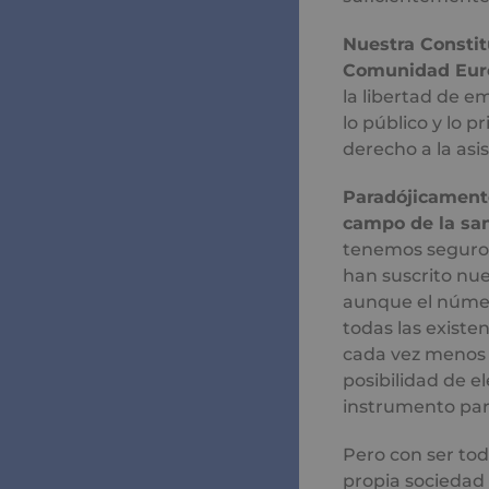
Nuestra Constitu
Comunidad Europ
la libertad de 
lo público y lo 
derecho a la asi
Paradójicamente
campo de la sa
tenemos seguro 
han suscrito nue
aunque el númer
todas las existe
cada vez menos d
posibilidad de e
instrumento par
Pero con ser to
propia sociedad