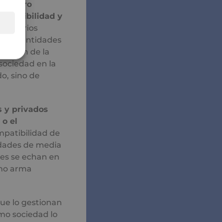
 nuestro
a flexibilidad y
 criterios
ión de entidades
iación de la
 sociedad en la
o, sino de
s y privados
 o el
ompatibilidad de
nidades de media
ces se echan en
omo arma
que lo gestionan
omo sociedad lo