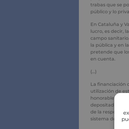
trabas que se p
público y lo priv
En Cataluña y V
lucro, es decir,
campo sanitario.
la pública y en 
pretende que los
en cuenta.
(…)
La financiación 
utilización de e
honorable el de
depositado nuest
de la responsabi
ex
pu
sistema democrát