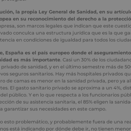
ción, la propia Ley General de Sanidad, en su artículo
ea en su reconocimiento del derecho a la protecció
empresa, son marcos legales que indican que este cuest
privado conculca una estructura jurídica que es la que ga
stencia en condiciones de igualdad para todos los ciud
, España es el país europeo donde el aseguramiento
nidad es más importante
. Casi un 30% de los ciudadan
privado de sanidad, y en el último semestre más de 5
vos seguros sanitarios. Hay más hospitales privados qu
o de camas es menor en la sanidad privada, pero ya a
ntes. El gasto sanitario privado se aproxima a un 4%, di
el público. Y en lo que respecta a los funcionarios públ
lección de su asistencia sanitaria, el 85% eligen la sani
a garantizar sus necesidades en este campo.
do esto problemático, y probablemente fuera de una rea
 nos está indicando por dónde debe ir, no tienen menor