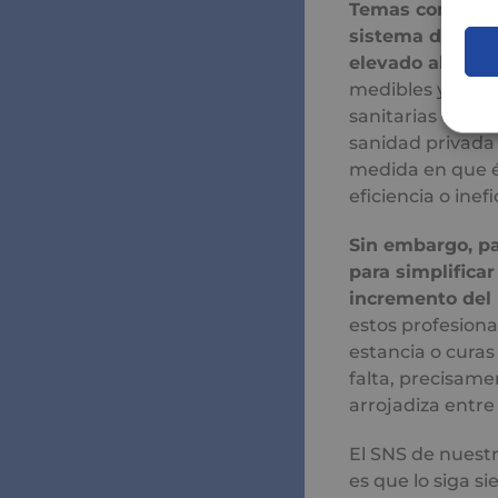
Temas como el 
sistema de salud
elevado ahorro 
medibles y trans
sanitarias con 
sanidad privada 
medida en que é
eficiencia o inefi
Sin embargo, pa
para simplificar
incremento del
estos profesiona
estancia o curas
falta, precisam
arrojadiza entre 
El SNS de nuestr
es que lo siga s