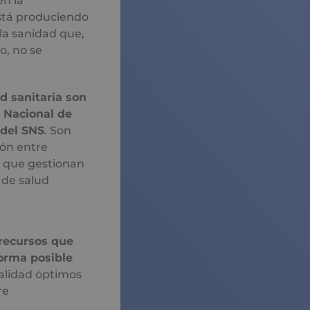
n la
está produciendo
la sanidad que,
o, no se
d sanitaria son
a Nacional de
 del SNS
. Son
ión entre
, que gestionan
 de salud
 recursos que
forma posible
calidad óptimos
re