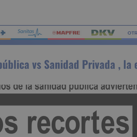
OT
ública vs Sanidad Privada , la 