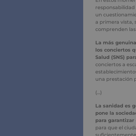
En estos moment
responsabilidad 
un cuestionamie
a primera vista,
comprenden las 
La más genuina 
los conciertos 
Salud (SNS) par
conciertos a esc
establecimientos
una prestación p
(…)
La sanidad es ge
pone la socieda
para garantizar 
para que el ciud
suficientemente