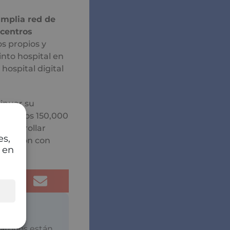
mplia red de
 centros
s propios y
nto hospital en
hospital digital
tinuar su
rir a los 150,000
desarrollar
es,
ribución con
 en
atorios están