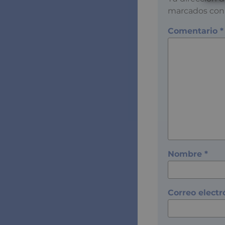
marcados co
Comentario
*
Nombre
*
Correo elect