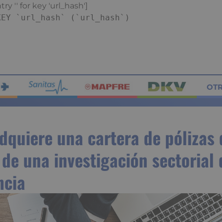
ry '' for key 'url_hash']
KEY `url_hash` (`url_hash`)
OT
dquiere una cartera de pólizas 
de una investigación sectorial 
ncia