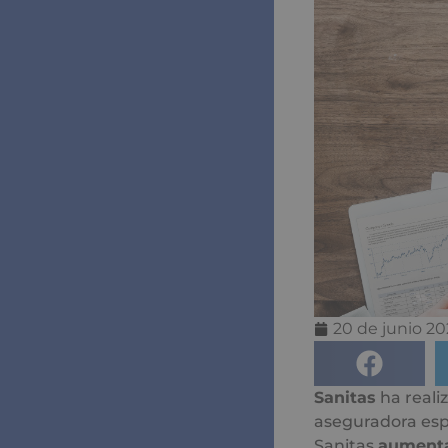
20 de junio 20
Sanitas
ha reali
aseguradora espe
Sanitas
aumentar