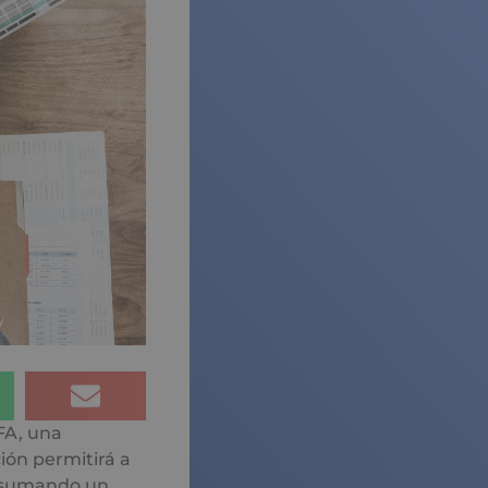
A, una
ión permitirá a
 sumando un