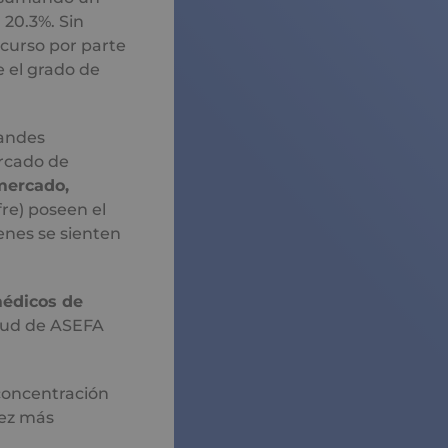
 20.3%. Sin
curso por parte
 el grado de
randes
rcado de
mercado,
re) poseen el
enes se sienten
édicos de
alud de ASEFA
concentración
vez más