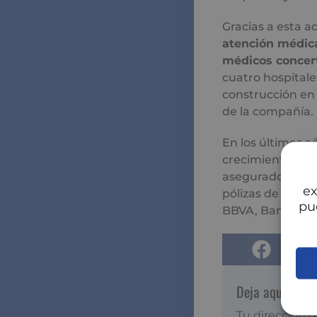
Gracias a esta a
atención médic
médicos concer
cuatro hospitale
construcción en 
de la compañía.
En los últimos a
crecimiento. Ent
asegurados de sa
ex
pólizas de salu
pu
BBVA, Banco Sab
Deja aquí tu c
Tu dirección d