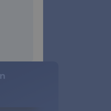
un
dos