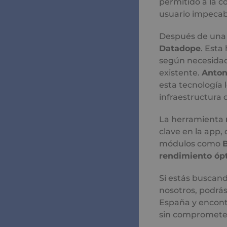
permitido a la 
usuario impecab
Después de una 
Datadope
. Esta
según necesidade
existente.
Anton
esta tecnología 
infraestructura 
La herramienta
clave en la app, 
módulos como
rendimiento óp
Si estás buscan
nosotros, podrás
España y encontr
sin comprometer 