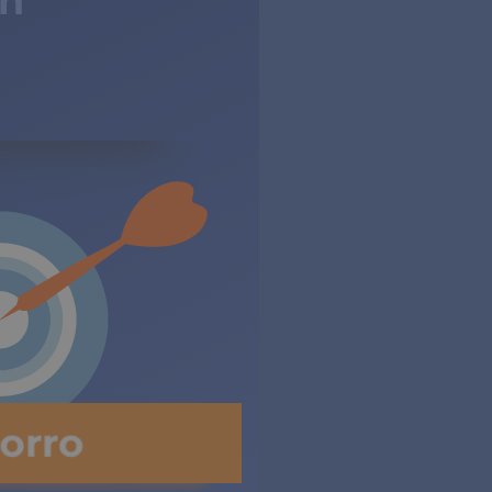
un
orro