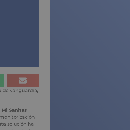
a de vanguardia,
n
Mi Sanitas
 monitorización
sta solución ha