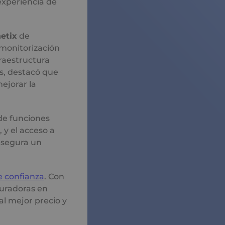
experiencia de
etix
de
 monitorización
raestructura
s, destacó que
ejorar la
de funciones
, y el acceso a
asegura un
e confianza
. Con
guradoras en
al mejor precio y