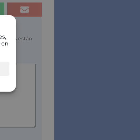
es,
atorios están
 en