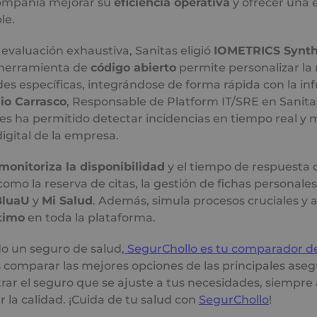
compañía mejorar su
eficiencia operativa
y ofrecer una 
le.
evaluación exhaustiva, Sanitas eligió
IOMETRICS Synth
 herramienta de
código abierto
permite personalizar la
s específicas, integrándose de forma rápida con la inf
io Carrasco
, Responsable de Platform IT/SRE en Sanita
les ha permitido detectar incidencias en tiempo real y m
digital de la empresa.
monitoriza la disponibilidad
y el tiempo de respuesta 
como la reserva de citas, la gestión de fichas personales
BluaU
y
Mi Salud
. Además, simula procesos cruciales y 
timo
en toda la plataforma.
do un seguro de salud,
SegurChollo es tu comparador d
 comparar las mejores opciones de las principales ase
ar el seguro que se ajuste a tus necesidades, siempre 
la calidad. ¡Cuida de tu salud con
SegurChollo
!