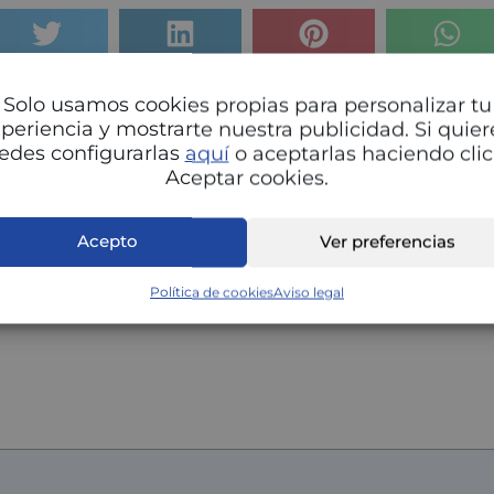
omentario pregunta o respuesta
Solo usamos cookies propias para personalizar tu
periencia y mostrarte nuestra publicidad. Si quier
e correo electrónico no será publicada.
Los campos oblig
edes configurarlas
aquí
o aceptarlas haciendo clic
n
*
Aceptar cookies.
Acepto
Ver preferencias
Política de cookies
Aviso legal