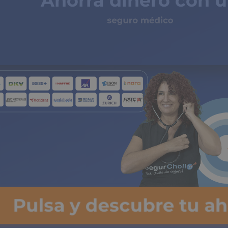
Ahorra dinero con 
seguro médico
de copagos limitados
Pulsa y descubre tu ah