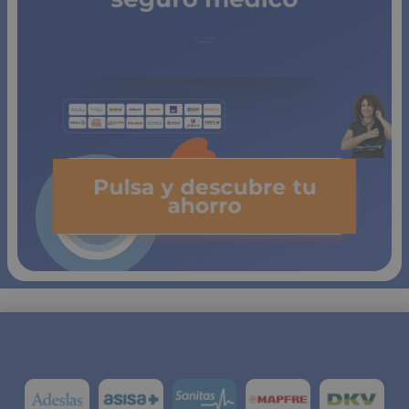
de copagos
limitados
Pulsa y descubre tu
ahorro