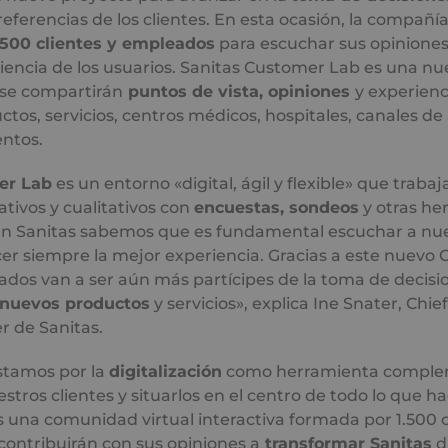
eferencias de los clientes. En esta ocasión, la compañ
.500 clientes y empleados
para escuchar sus opinione
riencia de los usuarios. Sanitas Customer Lab es una 
 se compartirán
puntos de vista, opiniones
y experienc
tos, servicios, centros médicos, hospitales, canales de
ntos.
er Lab
es un entorno «digital, ágil y flexible» que trabaj
ativos y cualitativos con
encuestas, sondeos
y otras he
«En Sanitas sabemos que es fundamental escuchar a nue
er siempre la mejor experiencia. Gracias a este nuevo
ados van a ser aún más partícipes de la toma de decisi
 nuevos productos
y servicios», explica Ine Snater, Chi
er de Sanitas.
stamos por la
digitalización
como herramienta complem
stros clientes y situarlos en el centro de todo lo que h
una comunidad virtual interactiva formada por 1.500 c
ontribuirán con sus opiniones a
transformar Sanitas
d