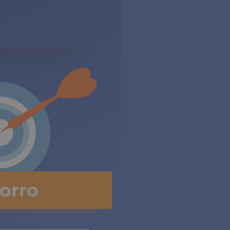
dos
orro