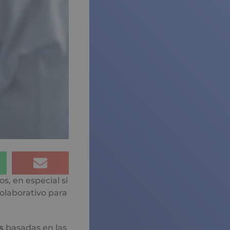
os, en especial si
olaborativo para
s
basadas en las