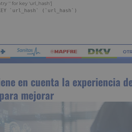
ry '' for key 'url_hash']
KEY `url_hash` (`url_hash`)
OT
iene en cuenta la experiencia de
 para mejorar