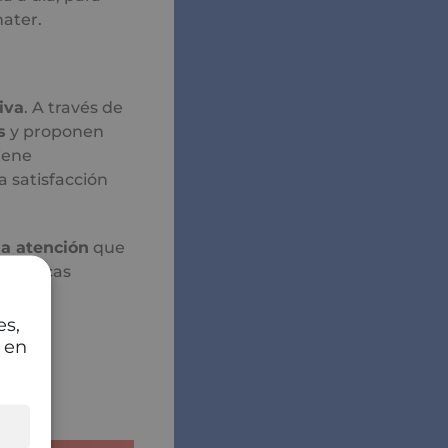
nater.
iva
. A través de
s
y proponen
iene
la satisfacción
la atención
que
, clínicas
tas de
es,
 en