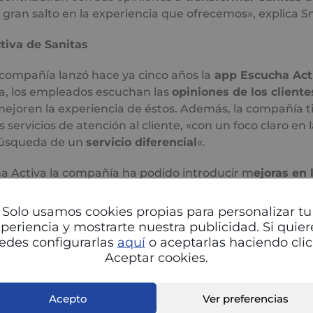
gran salto en la experiencia que ofrecemos», explica S
tiva de Sanitas
a compañía lanzó hace ya cinco años la
app Escucha Act
a, los empleados escuchan las
opiniones de los cliente
mejoren la experiencia de éstos. Además, la compañía t
s servicios de atención al cliente, «con un foco claro en 
 búsqueda de un
servicio diferencial
«.
ha Activa la compañía ha podido introducir m
ejoras en 
entes en todas sus áreas de negocio: seguros, residencias
tales. Solo en 2021 se recibieron más de
16.000 propues
Solo usamos cookies propias para personalizar tu
e de los empleados de Sanitas.
periencia y mostrarte nuestra publicidad. Si quier
edes configurarlas
aquí
o aceptarlas haciendo clic
Aceptar cookies.
daccionmedica.com
Acepto
Ver preferencias