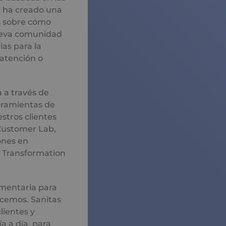
ía ha creado una
s sobre cómo
nueva comunidad
ias para la
 atención o
a a través de
rramientas de
stros clientes
 Customer Lab,
ones en
ef Transformation
entaria para
acemos. Sanitas
lientes y
ía a día, para