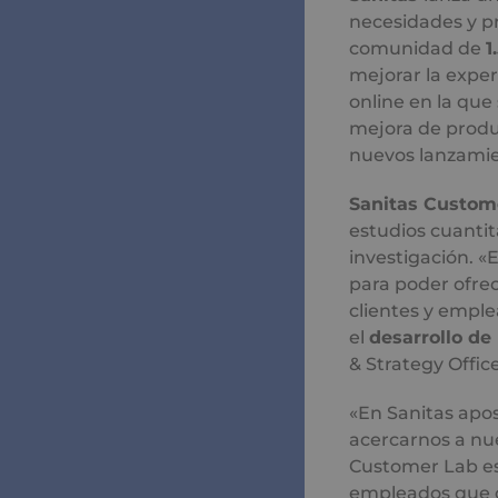
necesidades y pr
comunidad de
1
mejorar la expe
online en la que
mejora de produc
nuevos lanzamie
Sanitas Custom
estudios cuantit
investigación. 
para poder ofrec
clientes y emple
el
desarrollo de
& Strategy Offic
«En Sanitas apo
acercarnos a nue
Customer Lab es 
empleados que c