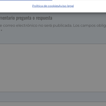
Política de cookies
Aviso legal
omentario pregunta o respuesta
e correo electrónico no será publicada.
Los campos oblig
n
*