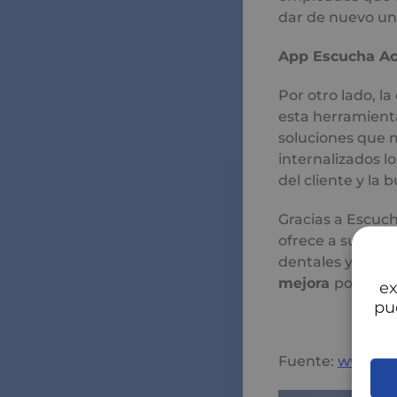
dar de nuevo un 
App Escucha Ac
Por otro lado, l
esta herramient
soluciones que 
internalizados lo
del cliente y la
Gracias a Escuc
ofrece a sus cli
dentales y hospi
mejora
por part
ex
pu
Fuente:
www.re