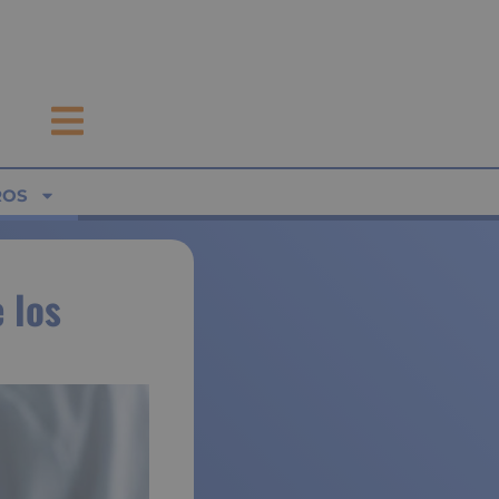
ROS
 los