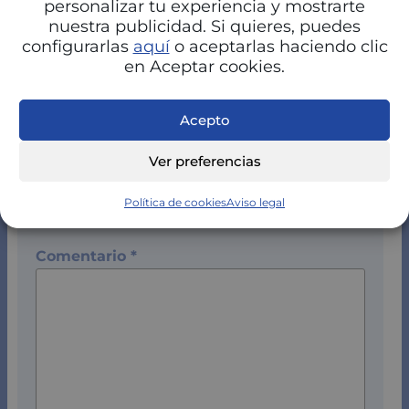
personalizar tu experiencia y mostrarte
nuestra publicidad. Si quieres, puedes
configurarlas
aquí
o aceptarlas haciendo clic
en Aceptar cookies.
Acepto
Deja aquí tu comentario pregunta o respuesta
Ver preferencias
Tu dirección de correo electrónico no será
publicada.
Los campos obligatorios están
Política de cookies
Aviso legal
marcados con
*
Comentario
*