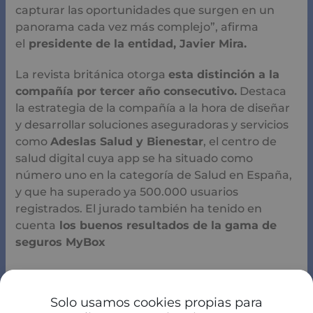
capturar las oportunidades que surgen en un
panorama cada vez más complejo”, afirma
el
presidente de la entidad, Javier Mira.
La revista británica otorga
esta distinción a la
compañía por tercer año consecutivo.
Destaca
la estrategia de la compañía a la hora de diseñar
y desarrollar soluciones aseguradoras y servicios
como
Adeslas Salud y Bienestar
, el centro de
salud digital cuya app se ha situado como
número uno en la categoría de Salud en España,
y que ha superado ya 500.000 usuarios
registrados. El jurado también ha tenido en
cuenta
los buenos resultados de la gama de
seguros MyBox
Solo usamos cookies propias para
Fuente:
www.inese.es