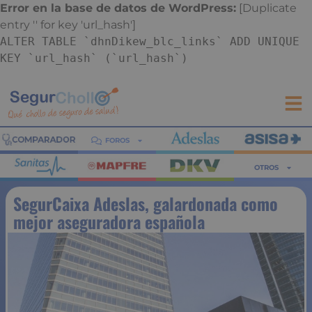
Error en la base de datos de WordPress:
[Duplicate
entry '' for key 'url_hash']
ALTER TABLE `dhnDikew_blc_links` ADD UNIQUE
KEY `url_hash` (`url_hash`)
FOROS
OTROS
SegurCaixa Adeslas, galardonada como
mejor aseguradora española