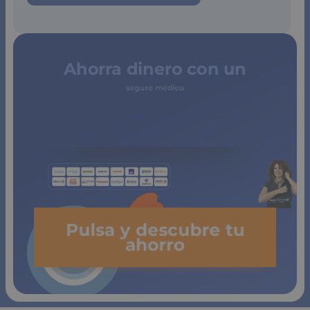
Ahorra dinero con un
seguro médico
de copagos
limitados
Pulsa y descubre tu
ahorro