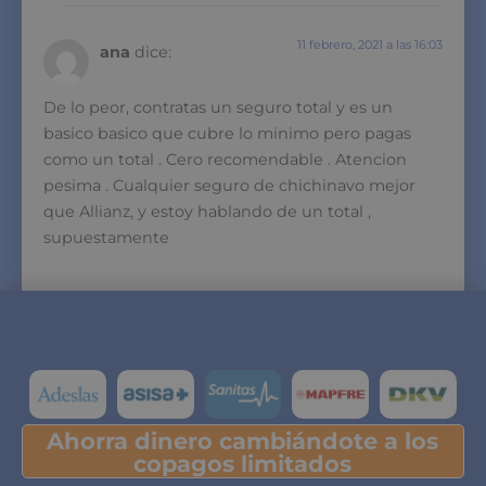
11 febrero, 2021 a las 16:03
ana
dice:
De lo peor, contratas un seguro total y es un
basico basico que cubre lo minimo pero pagas
como un total . Cero recomendable . Atencion
pesima . Cualquier seguro de chichinavo mejor
que Allianz, y estoy hablando de un total ,
supuestamente
Responde aquí a ana
8 febrero, 2021 a las 14:45
Joan Socias
dice:
Como es posible que por defunción del asegurado
Ahorra dinero cambiándote a los
Pulsa y descubre tu ahorro
copagos limitados
no devuelvan los meses de diferencia,mi padre