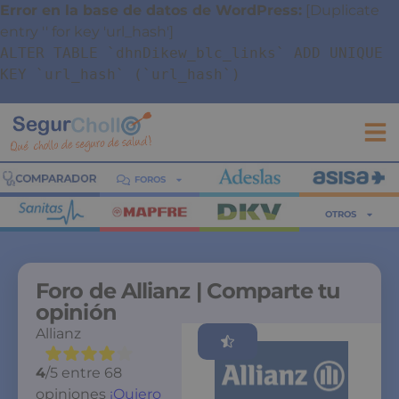
Error en la base de datos de WordPress:
[Duplicate
entry '' for key 'url_hash']
ALTER TABLE `dhnDikew_blc_links` ADD UNIQUE
KEY `url_hash` (`url_hash`)
FOROS
OTROS
Foro de
Allianz
| Comparte tu
opinión
Allianz
Valorar
4
/
5
entre
68
opiniones
¡Quiero