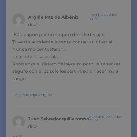
5 abril, 2022 a las
Argiñe Mtz de Albéniz
09:17
dice:
180e pague por un seguro de salud-viaje.
Tuve un accidente intente contactar, tlf,email….
Nunca me contestaron…
Una auténtica estafa….
Ahorrense el dinero del seguro porque tener un
seguro con ellos solo les servira para hacer mala
sangre.
Responde aquí a Argiñe
25 marzo, 2022 a las
Juan Salvador quilis tormo
17:50
dice:
Hola